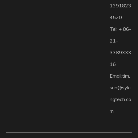
1391823
4520
Tel: + 86-
21-
3389333
16
Email:
tim.
sun@syki
ngtech.co
m