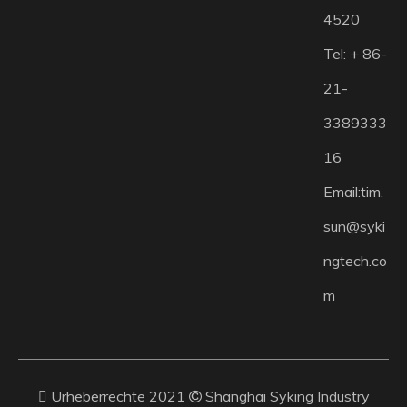
4520
Tel: + 86-
21-
3389333
16
Email:
tim.
sun@syki
ngtech.co
m
 Urheberrechte 2021
Shanghai Syking Industry
